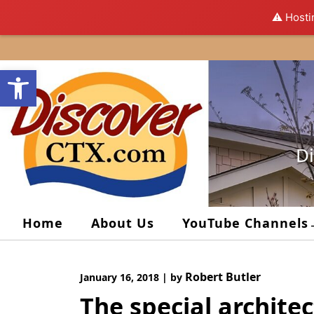
⚠️ Hosti
Skip
to
Open toolbar
content
Di
Home
About Us
YouTube Channels
Robert Butler
January 16, 2018
|
by
The special archit