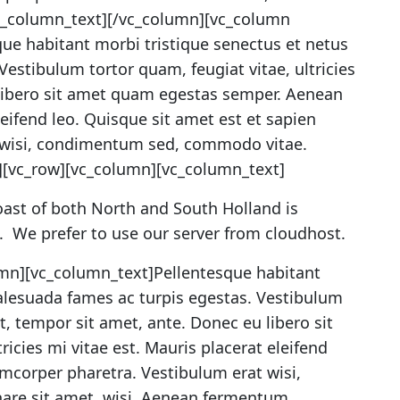
_column_text][/vc_column][vc_column
ue habitant morbi tristique senectus et netus
estibulum tortor quam, feugiat vitae, ultricies
 libero sit amet quam egestas semper. Aenean
eleifend leo. Quisque sit amet est et sapien
t wisi, condimentum sed, commodo vitae.
][vc_row][vc_column][vc_column_text]
ast of both North and South Holland is
s. We prefer to use our server from cloudhost.
mn][vc_column_text]Pellentesque habitant
alesuada fames ac turpis egestas. Vestibulum
et, tempor sit amet, ante. Donec eu libero sit
cies mi vitae est. Mauris placerat eleifend
amcorper pharetra. Vestibulum erat wisi,
re sit amet, wisi. Aenean fermentum.