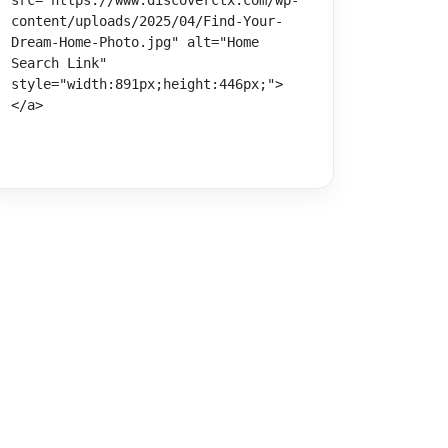
src="https://www.discoverctx.com/wp-
content/uploads/2025/04/Find-Your-
Dream-Home-Photo.jpg" alt="Home 
Search Link" 
style="width:891px;height:446px;">
</a>