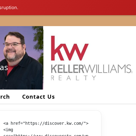
sruption.
xas
arch
Contact Us
<a href="https://discover.kw.com/">
<img 