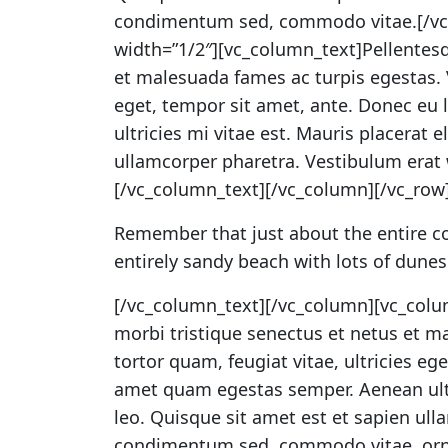
condimentum sed, commodo vitae.[/vc
width=”1/2″][vc_column_text]Pellentesq
et malesuada fames ac turpis egestas. V
eget, tempor sit amet, ante. Donec eu
ultricies mi vitae est. Mauris placerat 
ullamcorper pharetra. Vestibulum era
[/vc_column_text][/vc_column][/vc_row
Remember that just about the entire co
entirely sandy beach with lots of dune
[/vc_column_text][/vc_column][vc_colu
morbi tristique senectus et netus et m
tortor quam, feugiat vitae, ultricies eg
amet quam egestas semper. Aenean ultri
leo. Quisque sit amet est et sapien ull
condimentum sed, commodo vitae, orna