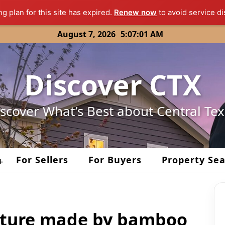
ng plan for this site has expired.
Renew now
to avoid service di
August 7, 2026
5:07:02 AM
Discover CTX
scover What’s Best about Central Te
For Sellers
For Buyers
Property Se
+
ecture made by bamboo